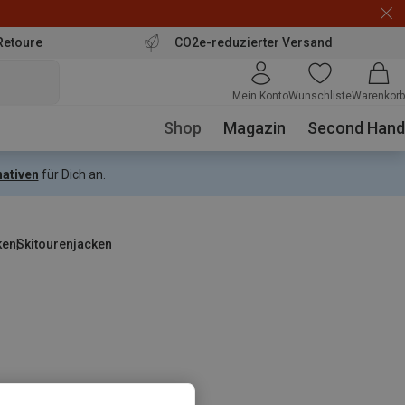
Retoure
CO2e-reduzierter Versand
Mein Konto
Wunschliste
Warenkorb
Shop
Magazin
Second Hand
nativen
für Dich an.
ken
Skitourenjacken