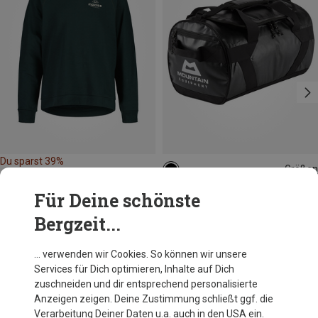
Du sparst 39%
Größen
40L
Mountain Equipment
Für Deine schönste
Wet & Dry 40L Kitbag Duffel
Bergzeit...
109,40 €
… verwenden wir Cookies. So können wir unsere
Services für Dich optimieren, Inhalte auf Dich
Andere Kunden kauften auch
zuschneiden und dir entsprechend personalisierte
Anzeigen zeigen. Deine Zustimmung schließt ggf. die
Verarbeitung Deiner Daten u.a. auch in den USA ein.