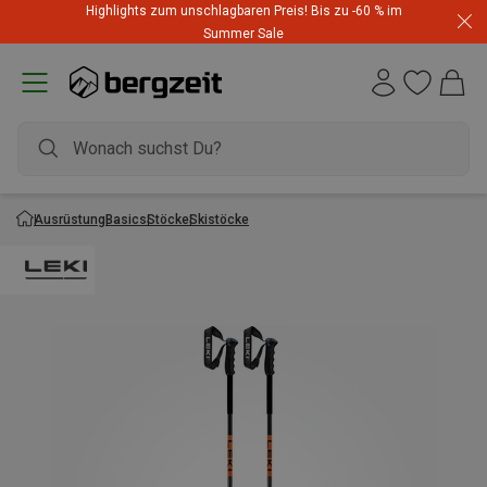
Highlights zum unschlagbaren Preis! Bis zu -60 % im
Summer Sale
Ausrüstung
Basics
Stöcke
Skistöcke