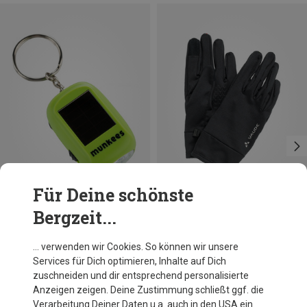
Für Deine schönste
Bergzeit...
Größen
5
10
11
Munkees
Vaude
… verwenden wir Cookies. So können wir unsere
Mini Solar Dynamo Taschenlampe
Pro Stretch Handschuhe
Services für Dich optimieren, Inhalte auf Dich
9,86 €
30,98 €
zuschneiden und dir entsprechend personalisierte
Anzeigen zeigen. Deine Zustimmung schließt ggf. die
Verarbeitung Deiner Daten u.a. auch in den USA ein.