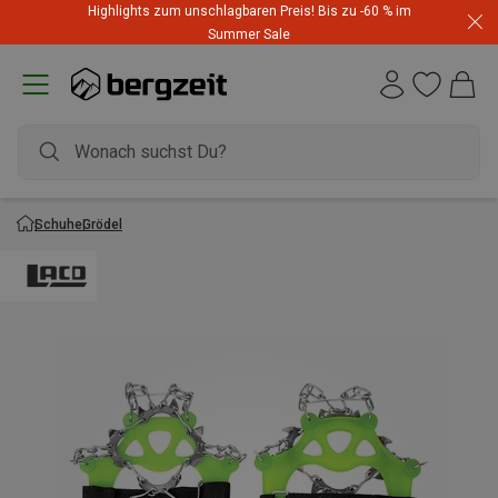
Highlights zum unschlagbaren Preis! Bis zu -60 % im
Summer Sale
Schuhe
Grödel