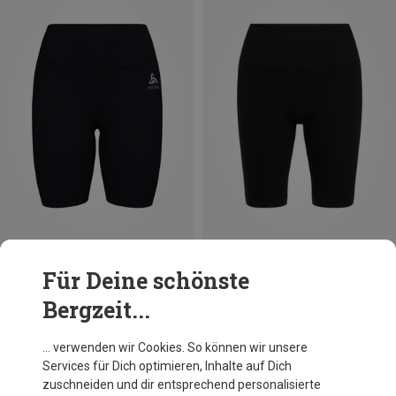
Du sparst 32%
Größen
XS
S
M
L
XL
Für Deine schönste
Odlo
Bergzeit...
Damen Active 365 Seamless Tight Shorts
69,95 €
… verwenden wir Cookies. So können wir unsere
Services für Dich optimieren, Inhalte auf Dich
Andere Kunden kauften auch
zuschneiden und dir entsprechend personalisierte