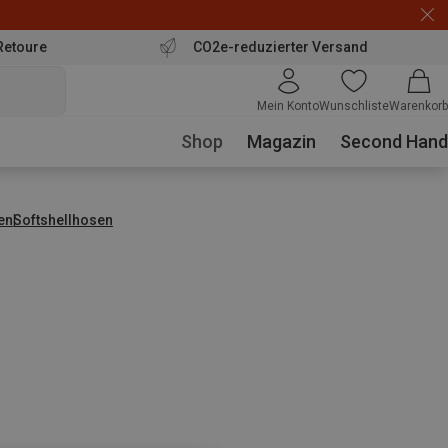
Retoure
CO2e-reduzierter Versand
Mein Konto
Wunschliste
Warenkorb
Shop
Magazin
Second Hand
en
Softshellhosen