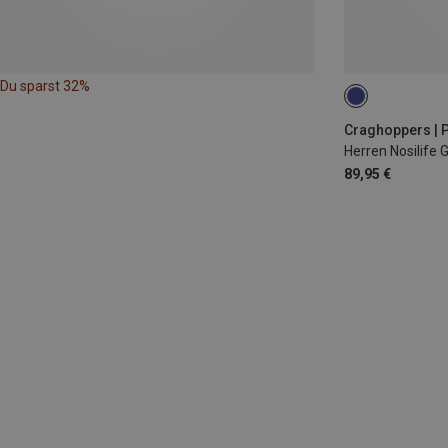
Du sparst 32%
S
M
Craghoppers | P
Herren Nosilife 
89,95 €