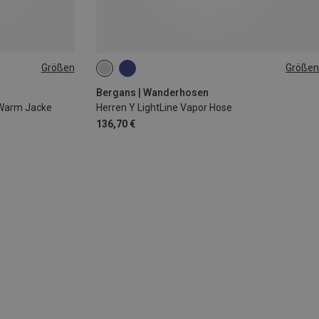
Größen
Größen
S
L
XL
3XL
4XL
Bergans | Wanderhosen
 Warm Jacke
Herren Y LightLine Vapor Hose
136,70 €