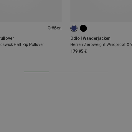
Größen
S
M
L
XL
XXL
ullover
Odlo | Wanderjacken
Goswick Half Zip Pullover
Herren Zeroweight Windproof X
179,95 €