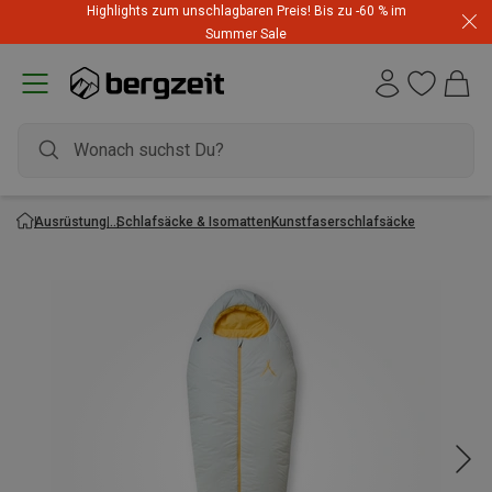
Highlights zum unschlagbaren Preis! Bis zu -60 % im
Summer Sale
Ausrüstung
Schlafsäcke & Isomatten
Kunstfaserschlafsäcke