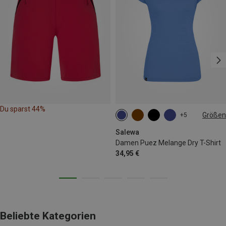
Du sparst 44%
Größen
+5
XS
S
M
L
Salewa
Damen Puez Melange Dry T-Shirt
34,95 €
Beliebte Kategorien