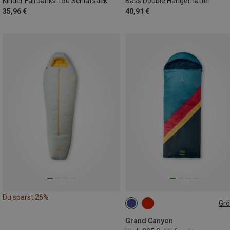
Kinder Fairbanks 150 Schlafsack
Bass Double Hängematte
35,96 €
40,91 €
Du sparst 26%
Gr
MAX. 205CM
Grand Canyon