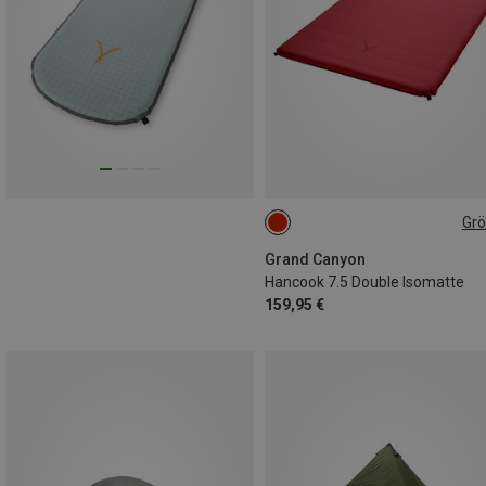
Gr
198X130CM
Grand Canyon
Hancook 7.5 Double Isomatte
159,95 €