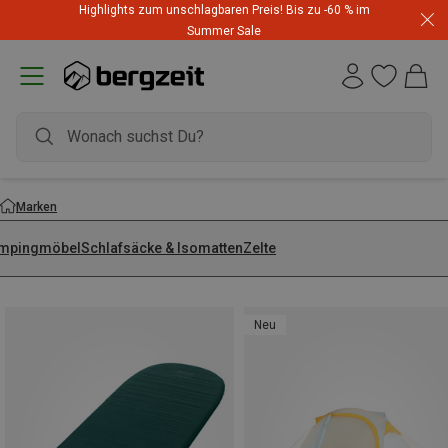
Highlights zum unschlagbaren Preis! Bis zu -60 % im
Summer Sale
Marken
mpingmöbel
Schlafsäcke & Isomatten
Zelte
Neu