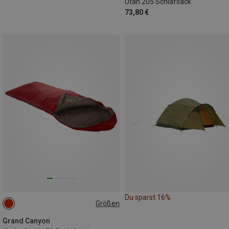
Utah 205 Schlafsack
73,80 €
Du sparst 16%
Größen
MAX. 150CM
Grand Canyon