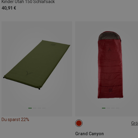
Kinder Utah 150 Schlafsack
40,91 €
Du sparst 22%
Gr
MAX. 190CM
Grand Canyon