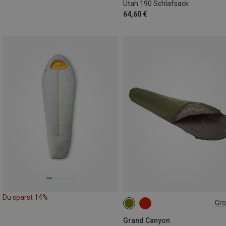
Utah 190 Schlafsack
64,60 €
Du sparst 14%
Gr
MAX. 190CM
Grand Canyon