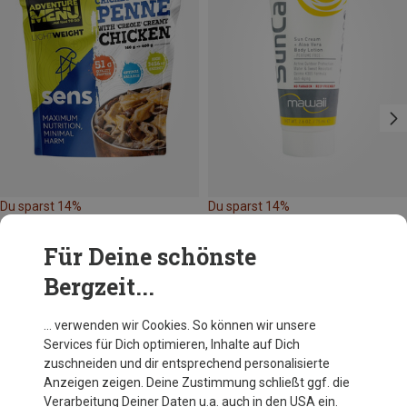
Du sparst 14%
Du sparst 14%
Für Deine schönste
Bergzeit...
… verwenden wir Cookies. So können wir unsere
Services für Dich optimieren, Inhalte auf Dich
Andere Kunden kauften auch
zuschneiden und dir entsprechend personalisierte
Anzeigen zeigen. Deine Zustimmung schließt ggf. die
Verarbeitung Deiner Daten u.a. auch in den USA ein.