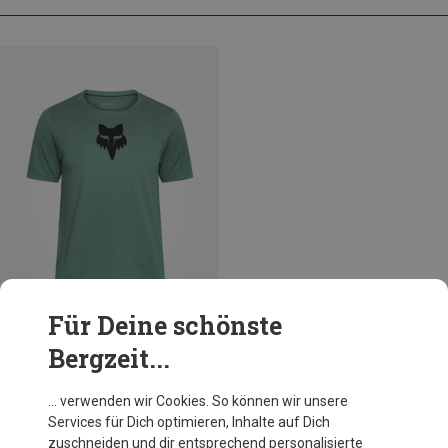
Für Deine schönste
Bergzeit...
Größen
116|124
128|134
140|148
Fox
… verwenden wir Cookies. So können wir unsere
Kinder Ranger Fox Head Trikot
Services für Dich optimieren, Inhalte auf Dich
36,76 €
zuschneiden und dir entsprechend personalisierte