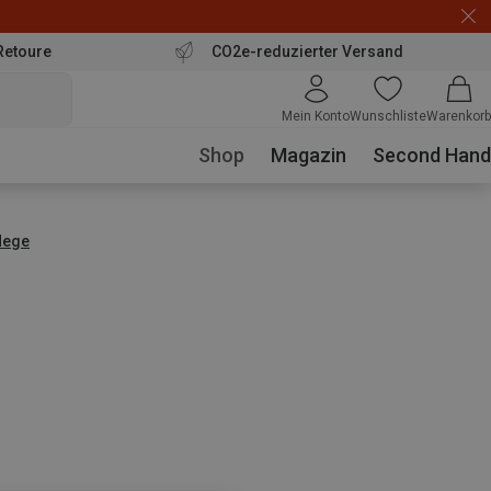
Retoure
CO2e-reduzierter Versand
Mein Konto
Wunschliste
Warenkorb
Shop
Magazin
Second Hand
lege