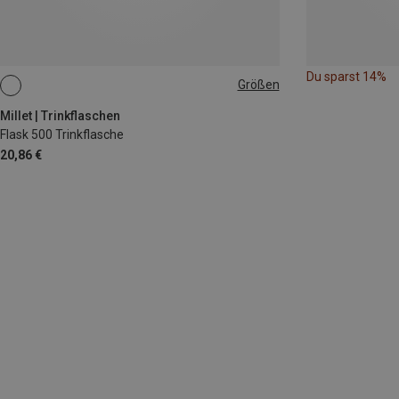
Du sparst 14%
Größen
0,5L
Millet | Trinkflaschen
Flask 500 Trinkflasche
20,86 €