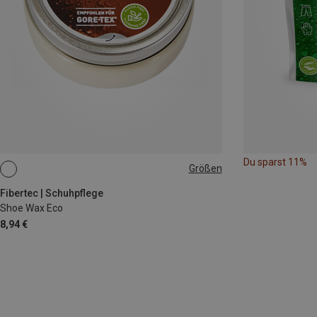
Du sparst 11%
Größen
100ML
Fibertec | Schuhpflege
Shoe Wax Eco
8,94 €