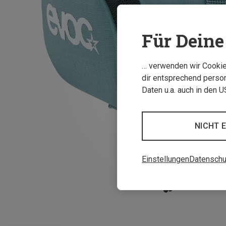
Für Deine 
… verwenden wir Cookies
dir entsprechend person
Daten u.a. auch in den 
NICHT 
Einstellungen
Datenschu