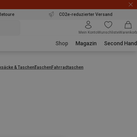
Retoure
CO2e-reduzierter Versand
Mein Konto
Wunschliste
Warenkorb
Shop
Magazin
Second Hand
ksäcke & Taschen
Taschen
Fahrradtaschen