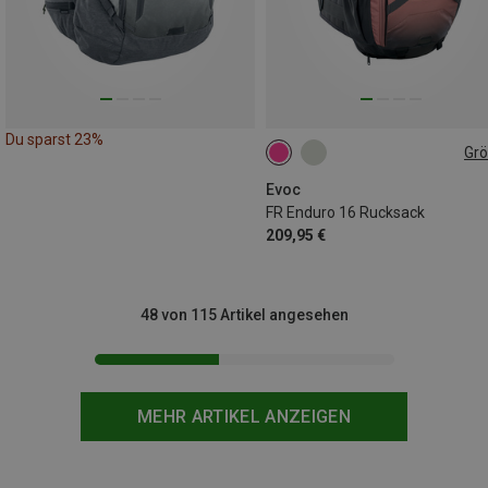
Du sparst 23%
Gr
16L | S
Evoc
FR Enduro 16 Rucksack
209,95 €
48 von 115 Artikel angesehen
MEHR ARTIKEL ANZEIGEN