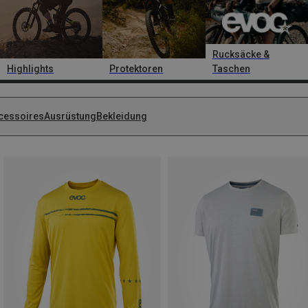
Rucksäcke &
Highlights
Protektoren
Taschen
cessoires
Ausrüstung
Bekleidung