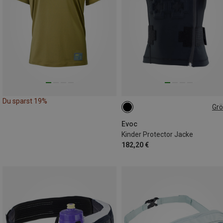
Du sparst 19%
Gr
S
Evoc
Kinder Protector Jacke
182,20 €