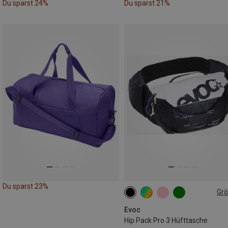
Du sparst 24%
Du sparst 21%
Du sparst 23%
Gr
3L
Evoc
Hip Pack Pro 3 Hüfttasche