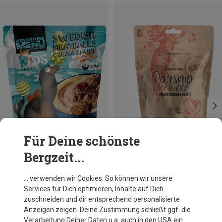
Für Deine schönste
Bergzeit...
Du sparst 10%
Größen
58G
Lyofood
… verwenden wir Cookies. So können wir unsere
Parsnip and Lentils with Champignons Gravy Bistro
Services für Dich optimieren, Inhalte auf Dich
4,95 €
zuschneiden und dir entsprechend personalisierte
Anzeigen zeigen. Deine Zustimmung schließt ggf. die
Verarbeitung Deiner Daten u.a. auch in den USA ein.