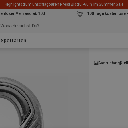
Highlights zum unschlagbaren Preis! Bis zu -60 % im Summer Sale
enloser Versand ab 100
100 Tage kostenlose 
o
Sportarten
Ausrüstung
Kle