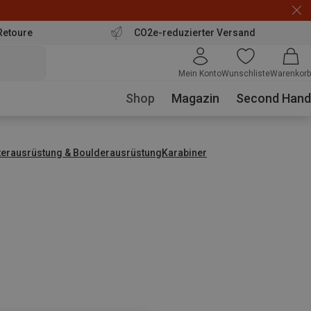
Retoure
CO2e-reduzierter Versand
Mein Konto
Wunschliste
Warenkorb
Shop
Magazin
Second Hand
tterausrüstung & Boulderausrüstung
Karabiner