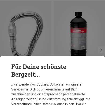
Für Deine schönste
Bergzeit...
Du sparst 19%
Edelrid
… verwenden wir Cookies. So können wir unsere
HMS Bulletproof Screw Eco Karabiner
Services für Dich optimieren, Inhalte auf Dich
20,89 €
zuschneiden und dir entsprechend personalisierte
Anzeigen zeigen. Deine Zustimmung schließt ggf. die
Verarbeitung Deiner Daten u.a. auch in den USA ein.