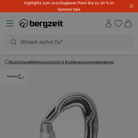
Highlights zum unschlagbaren Preis! Bis zu -60 % im
Summer Sale
Ausrüstung
Kletterausrüstung & Boulderausrüstung
Karabiner