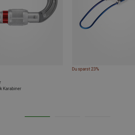
Du sparst 23%
r
k Karabiner