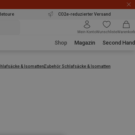
Retoure
CO2e-reduzierter Versand
Mein Konto
Wunschliste
Warenkorb
Shop
Magazin
Second Hand
hlafsäcke & Isomatten
Zubehör Schlafsäcke & Isomatten