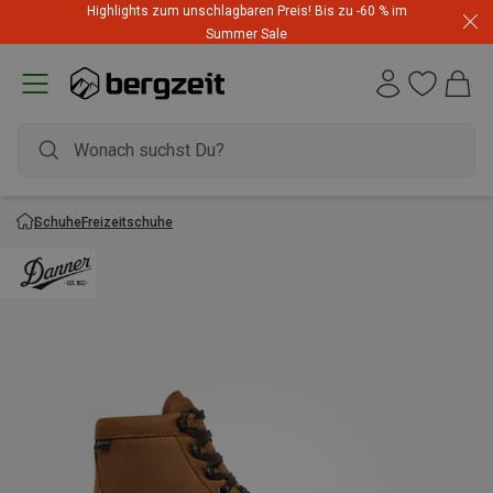
Highlights zum unschlagbaren Preis! Bis zu -60 % im
Summer Sale
Schuhe
Freizeitschuhe