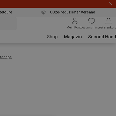
Retoure
CO2e-reduzierter Versand
Mein Konto
Wunschliste
Warenkorb
Shop
Magazin
Second Hand
secaps