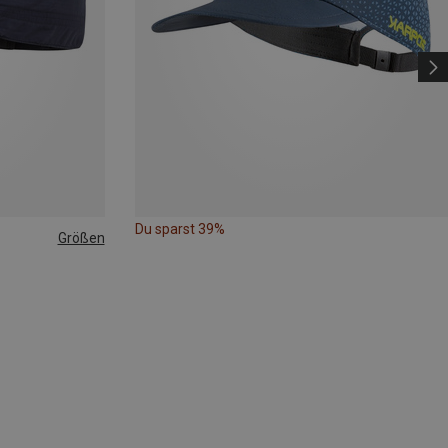
Du sparst 39%
Größen