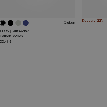
Du sparst 22%
Größen
39|40|41|42
Crazy | Laufsocken
Carbon Socken
22,45 €