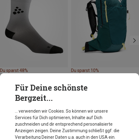
Du sparst 48%
Du sparst 10%
Für Deine schönste
Bergzeit...
… verwenden wir Cookies. So können wir unsere
Services für Dich optimieren, Inhalte auf Dich
Andere Kunden kauften auch
zuschneiden und dir entsprechend personalisierte
Anzeigen zeigen. Deine Zustimmung schließt ggf. die
Verarbeitung Deiner Daten u.a. auch in den USA ein.