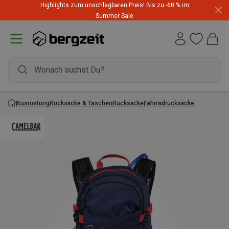
Highlights zum unschlagbaren Preis! Bis zu -60 % im
Summer Sale
Ausrüstung
Rucksäcke & Taschen
Rucksäcke
Fahrradrucksäcke