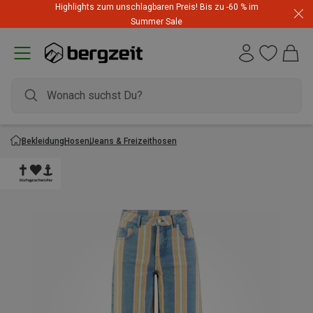
Highlights zum unschlagbaren Preis! Bis zu -60 % im
Summer Sale
Bekleidung
Hosen
Jeans & Freizeithosen