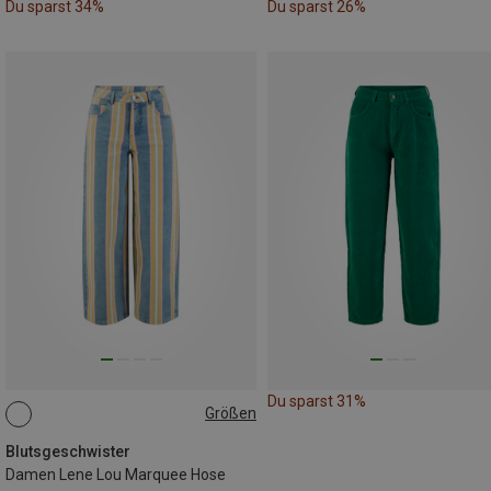
Du sparst 34%
Du sparst 26%
Du sparst 31%
Größen
S|XS
Blutsgeschwister
Damen Lene Lou Marquee Hose