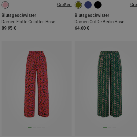
Größen
Gr
L
XS
S
M
L
XL
Blutsgeschwister
Blutsgeschwister
Damen Flotte Culottes Hose
Damen Cul De Berlin Hose
89,95 €
64,60 €