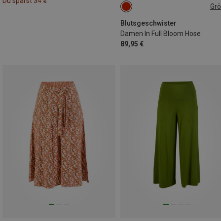
Du sparst 34%
Gr
S
Blutsgeschwister
Damen In Full Bloom Hose
89,95 €