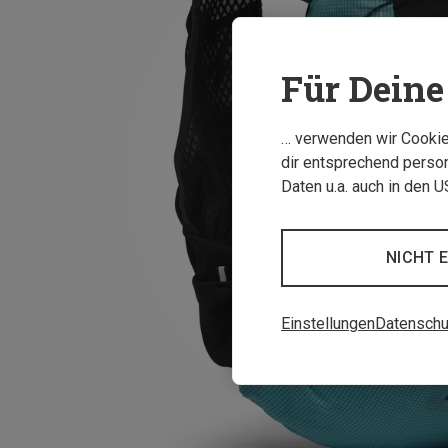
Für Deine 
… verwenden wir Cookies
dir entsprechend person
Daten u.a. auch in den 
NICHT 
Einstellungen
Datenschu