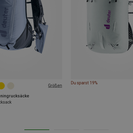
Du sparst 19%
Größen
unningrucksäcke
cksack