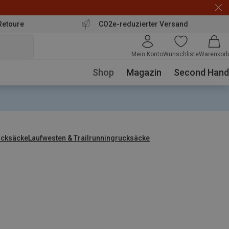
Retoure
CO2e-reduzierter Versand
Mein Konto
Wunschliste
Warenkorb
Shop
Magazin
Second Hand
ucksäcke
Laufwesten & Trailrunningrucksäcke