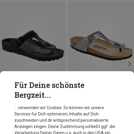
Für Deine schönste
Bergzeit...
Größen
Größen
46
36
37
Birkenstock
Birkenstock
… verwenden wir Cookies. So können wir unsere
Gizeh EVA Sandale
Damen Gizeh BF Sandale
Services für Dich optimieren, Inhalte auf Dich
49,95 €
82,20 €
zuschneiden und dir entsprechend personalisierte
Anzeigen zeigen. Deine Zustimmung schließt ggf. die
Verarbeitung Deiner Daten u.a. auch in den USA ein.