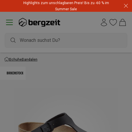
Highlights zum unschlagbaren Preis! Bis zu -60 % im
Summer Sale
Schuhe
Sandalen