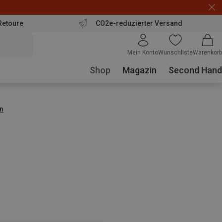
Retoure
CO2e-reduzierter Versand
Mein Konto
Wunschliste
Warenkorb
Shop
Magazin
Second Hand
n