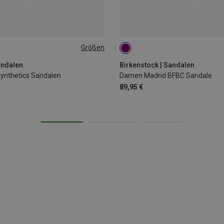
Größen
36
37
42
andalen
Birkenstock | Sandalen
ynthetics Sandalen
Damen Madrid BFBC Sandale
89,95 €