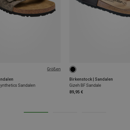
Größen
41
43
EU 36
andalen
Birkenstock | Sandalen
ynthetics Sandalen
Gizeh BF Sandale
89,95 €