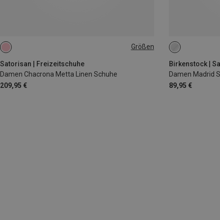
Größen
37
38
39
40
41
42
38
Satorisan | Freizeitschuhe
Birkenstock | S
Damen Chacrona Metta Linen Schuhe
Damen Madrid S
209,95 €
89,95 €