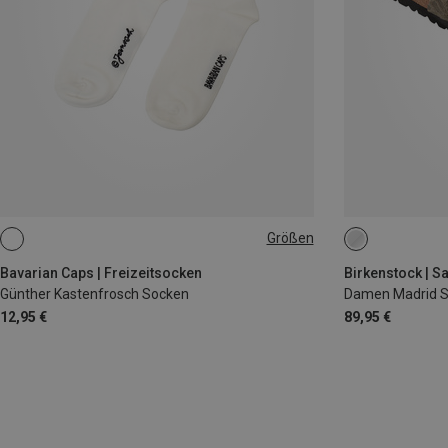
Größen
36|37|38|39|40
41|42|43|44|45|46
38
Bavarian Caps | Freizeitsocken
Birkenstock | S
Günther Kastenfrosch Socken
Damen Madrid S
12,95 €
89,95 €