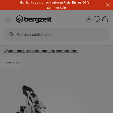
Highlights zum unschlagbaren Preis! Bis zu -60 % im
Summer Sale
Ausrüstung
Skitourenausrüstung
Tourenbindungen