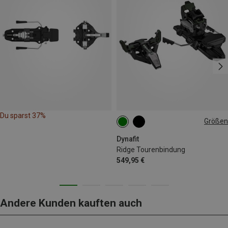
Du sparst 37%
Größen
120MM
88MM
110MM
98MM
Dynafit
Ridge Tourenbindung
549,95 €
Andere Kunden kauften auch