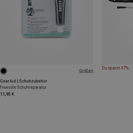
Du sparst 37%
Größen
ONE SIZE
GearAid | Schuhzubehör
Freesole Schuhreparatur
11,95 €