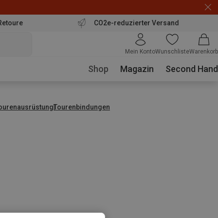
Retoure
CO2e-reduzierter Versand
Mein Konto
Wunschliste
Warenkorb
Shop
Magazin
Second Hand
tourenausrüstung
Tourenbindungen