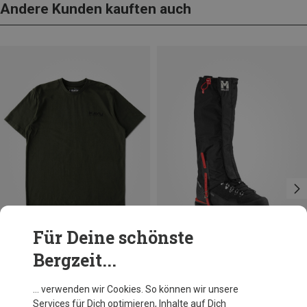
Andere Kunden kauften auch
Für Deine schönste
Bergzeit...
Du sparst 20%
Größen
M
L
Millet
… verwenden wir Cookies. So können wir unsere
Alpine GTX Gamasche
Services für Dich optimieren, Inhalte auf Dich