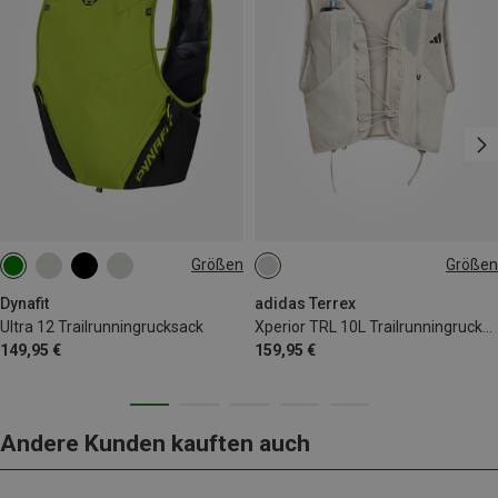
Größen
Größen
12L | S
12L | L
12L | XL
10L | S
10L | XS
10L | M
12L | XS
12L | M
10L | L
Dynafit
adidas Terrex
Ultra 12 Trailrunningrucksack
Xperior TRL 10L Trailrunningrucksack
149,95 €
159,95 €
Andere Kunden kauften auch