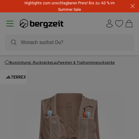
Highlights zum unschlagbaren Preis! Bis zu -60 % im
Summer Sale
Ausrüstung
Rucksäcke
Laufwesten & Trailrunningrucksäcke