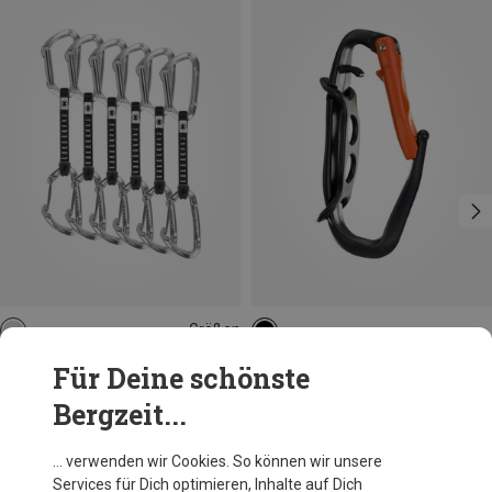
Größen
12CM
Skylotec
Skylotec
Für Deine schönste
Lime Set M-UL 6er Pack Expressset
Hammer Lodge Karabiner
Bergzeit...
118,70 €
11,00 €
… verwenden wir Cookies. So können wir unsere
Services für Dich optimieren, Inhalte auf Dich