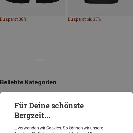
Du sparst 38%
Du sparst bis 35%
Beliebte Kategorien
Für Deine schönste
SCHUHE
Bergzeit...
… verwenden wir Cookies. So können wir unsere