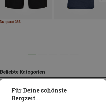
Du sparst 38%
Beliebte Kategorien
Für Deine schönste
SCHUHE
Bergzeit...