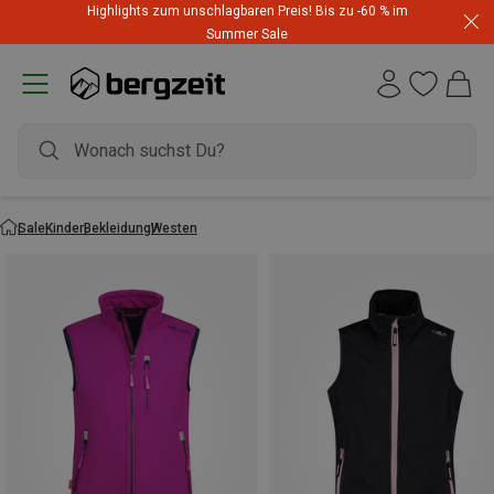
Highlights zum unschlagbaren Preis! Bis zu -60 % im
Summer Sale
Sale
Kinder
Bekleidung
Westen