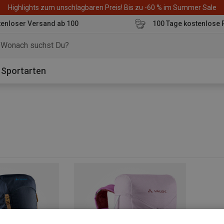
Highlights zum unschlagbaren Preis! Bis zu -60 % im Summer Sale
enloser Versand ab 100
100 Tage kostenlose 
o
Sportarten