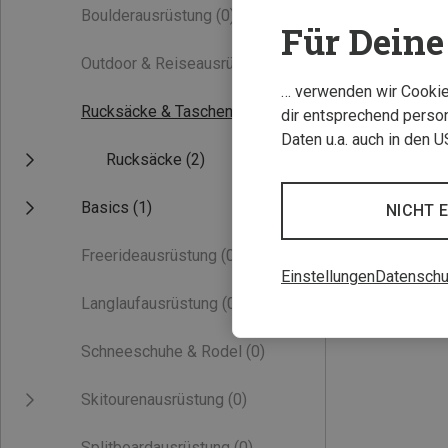
Boulderausrüstung
(0)
Für Deine 
Outdoor & Reiseausrüstung
(0)
… verwenden wir Cookies
Rucksäcke & Taschen
(2)
dir entsprechend person
Daten u.a. auch in den 
Rucksäcke
(2)
Du sparst 14%
Basics
(1)
NICHT 
Freerideausrüstung
(0)
Einstellungen
Datenschu
Langlaufausrüstung
(0)
Schneeschuhe & Rodel
(0)
Skitourenausrüstung
(0)
Splitboardausrüstung
(0)