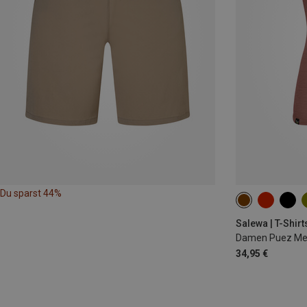
Du sparst 44%
XS
S
M
Salewa | T-Shirt
Damen Puez Mela
34,95 €