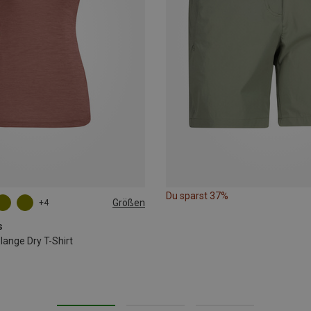
Du sparst 37%
Größen
+4
L
XL
XXL
s
nge Dry T-Shirt