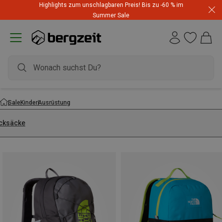
Highlights zum unschlagbaren Preis! Bis zu -60 % im
Summer Sale
Sale
Kinder
Ausrüstung
cksäcke