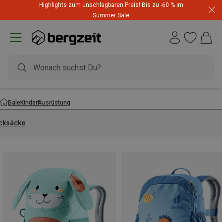
Highlights zum unschlagbaren Preis! Bis zu -60 % im
Summer Sale
Sale
Kinder
Ausrüstung
cksäcke