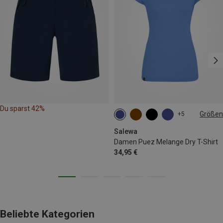
Du sparst 42%
Größen
+5
XS
S
M
L
XL
Salewa
Damen Puez Melange Dry T-Shirt
34,95 €
Beliebte Kategorien