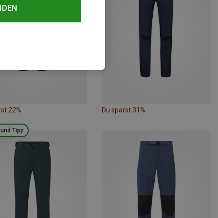
NDEN
rst 22%
Du sparst 31%
ound Tipp