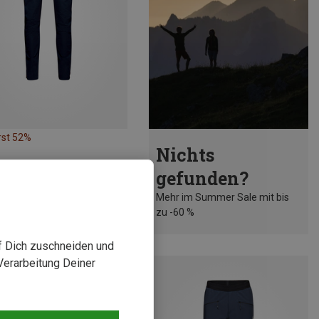
rst 52%
Nichts
gefunden?
Mehr im Summer Sale mit bis
zu -60 %
uf Dich zuschneiden und
Verarbeitung Deiner