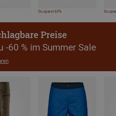
Du sparst 65%
Du spa
hlagbare Preise
zu -60 % im Summer Sale
aren