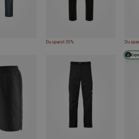
Du sparst 35%
Du spa
Expe