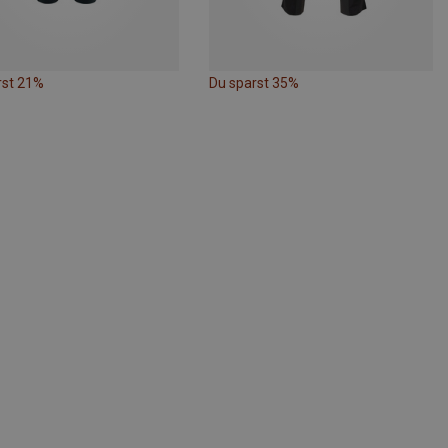
rst 21%
Du sparst 35%