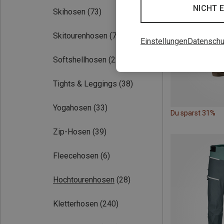
NICHT 
Skihosen
(73)
Skitourenhosen
(70)
Einstellungen
Datenschu
Softshellhosen
(229)
Tights & Leggings
(38)
Yogahosen
(33)
Du sparst 31%
Zip-Hosen
(39)
Fleecehosen
(6)
Hochtourenhosen
(28)
Kletterhosen
(240)