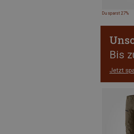
Du sparst 27%
Unsc
Bis 
Jetzt sp