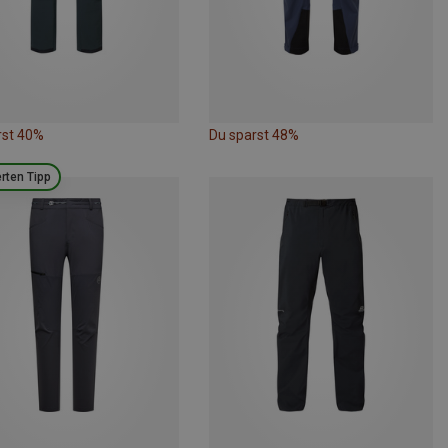
rst 40%
Du sparst 48%
rten Tipp