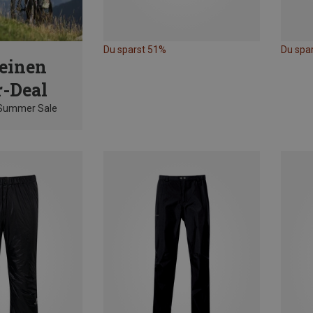
Du sparst 51%
Du spa
einen
-Deal
 Summer Sale