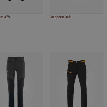
rst 37%
Du sparst 34%