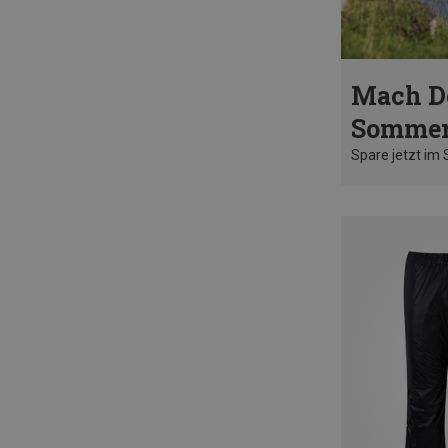
Mach D
Sommer
Spare jetzt im