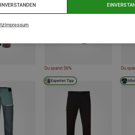
EINVERSTANDEN
EINVERSTA
tz
Impressum
Du sparst 36%
Du spa
Experten Tipp
Allr