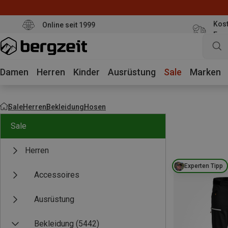
Kost
Online seit 1999
Eur
Damen
Herren
Kinder
Ausrüstung
Sale
Marken
Sale
Herren
Bekleidung
Hosen
Sale
Herren
Experten Tipp
Accessoires
Ausrüstung
Bekleidung
(5442)