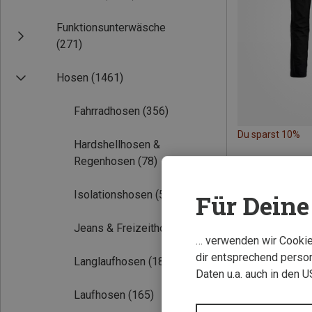
Funktionsunterwäsche
(271)
Hosen
(1461)
Fahrradhosen
(356)
Du sparst 10%
Hardshellhosen &
Regenhosen
(78)
Isolationshosen
(52)
Für Deine 
Jeans & Freizeithosen
(261)
… verwenden wir Cookies
dir entsprechend person
Langlaufhosen
(18)
Daten u.a. auch in den 
Laufhosen
(165)