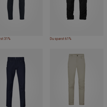
rst 31%
Du sparst 61%