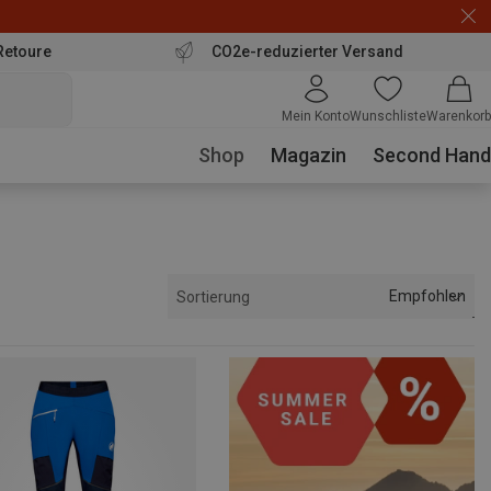
Retoure
CO2e-reduzierter Versand
Mein Konto
Wunschliste
Warenkorb
Shop
Magazin
Second Hand
Empfohlen
Sortierung