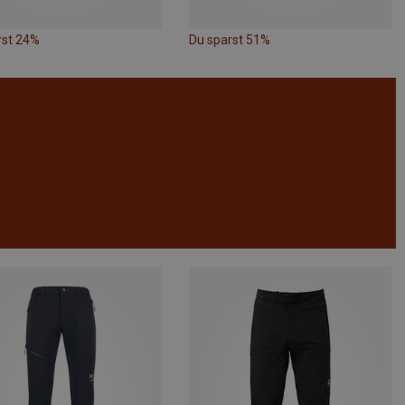
rst 24%
Du sparst 51%