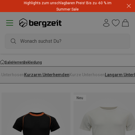
Highlights zum unschlagbaren Preis! Bis zu -60 % im
Summer Sale
Sale
Herren
Bekleidung
4 Unterhosen
Kurzarm Unterhemden
Kurze Unterhosen
Langarm Unte
Neu