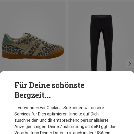
Für Deine schönste
Bergzeit...
Größen
Größen
39
40
S
L
XL
XXL
Gola
Super.Natural
… verwenden wir Cookies. So können wir unsere
Damen Elan Safari Schuhe
Herren Pim Hose
Services für Dich optimieren, Inhalte auf Dich
109,40 €
99,95 €
zuschneiden und dir entsprechend personalisierte
Anzeigen zeigen. Deine Zustimmung schließt ggf. die
Verarbeitung Deiner Daten u.a. auch in den USA ein.