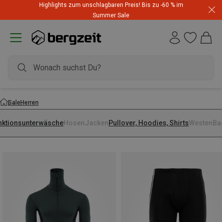
Highlights zum unschlagbaren Preis! Bis zu -60 % im
Summer Sale
Sale
Herren
nktionsunterwäsche
Hosen
Jacken
Pullover, Hoodies, Shirts
Westen
Ba