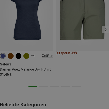
Du sparst 39%
Größen
+4
M
L
XL
XXL
Salewa
Damen Puez Melange Dry T-Shirt
31,46 €
Beliebte Kategorien