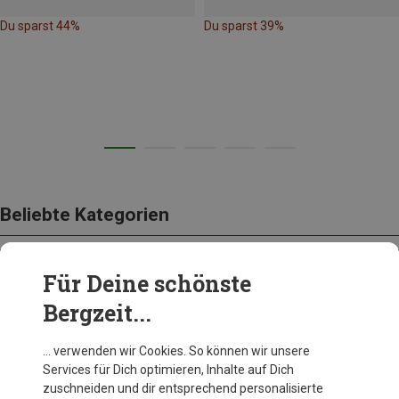
Du sparst 44%
Du sparst 39%
Beliebte Kategorien
Für Deine schönste
BEKLEIDUNG
Bergzeit...
… verwenden wir Cookies. So können wir unsere
Services für Dich optimieren, Inhalte auf Dich
zuschneiden und dir entsprechend personalisierte