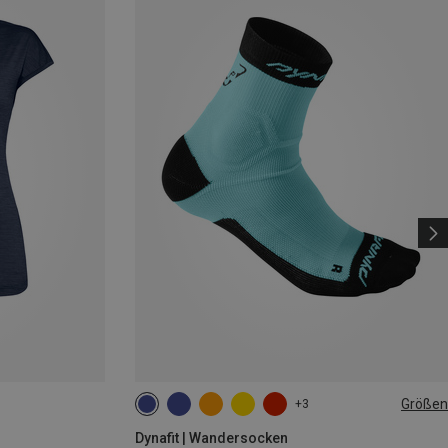
Größen
+3
35|36|37|38
39|40|41|42
43|44|45|46
Dynafit | Wandersocken