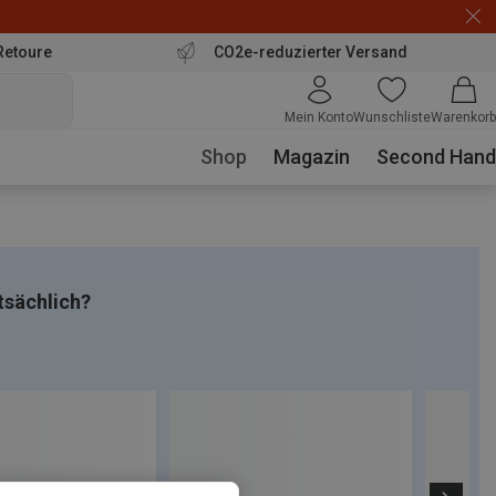
Retoure
CO2e-reduzierter Versand
Mein Konto
Wunschliste
Warenkorb
Shop
Magazin
Second Hand
tsächlich?