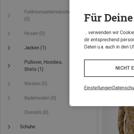
Funktionsunterwäsche
Für Deine 
(0)
… verwenden wir Cookies
Hosen
(0)
dir entsprechend person
Daten u.a. auch in den 
Jacken
(1)
Pullover, Hoodies,
NICHT 
Shirts
(1)
Westen
(0)
Einstellungen
Datenschu
Bademoden
(0)
Overalls
(0)
Schuhe