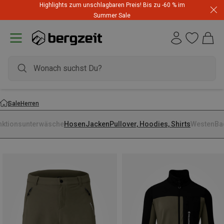
Highlights zum unschlagbaren Preis! Bis zu -60 % im
Summer Sale
Sale
Herren
nktionsunterwäsche
Hosen
Jacken
Pullover, Hoodies, Shirts
Westen
Ba