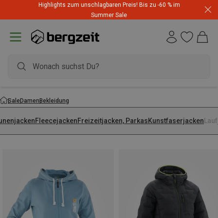
Highlights zum unschlagbaren Preis! Bis zu -60 % im
Summer Sale
Sale
Damen
Bekleidung
unenjacken
Fleecejacken
Freizeitjacken, Parkas
Kunstfaserjacken
Lauf