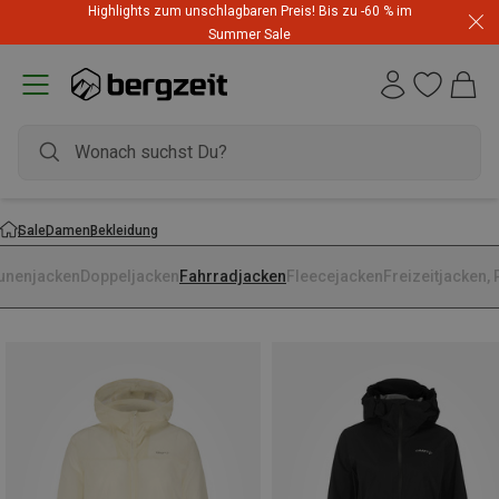
Highlights zum unschlagbaren Preis! Bis zu -60 % im
Summer Sale
Sale
Damen
Bekleidung
unenjacken
Doppeljacken
Fahrradjacken
Fleecejacken
Freizeitjacken,