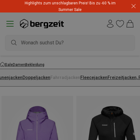
Highlights zum unschlagbaren Preis! Bis zu -60 % im
Summer Sale
Sale
Damen
Bekleidung
unenjacken
Doppeljacken
Fahrradjacken
Fleecejacken
Freizeitjacken,