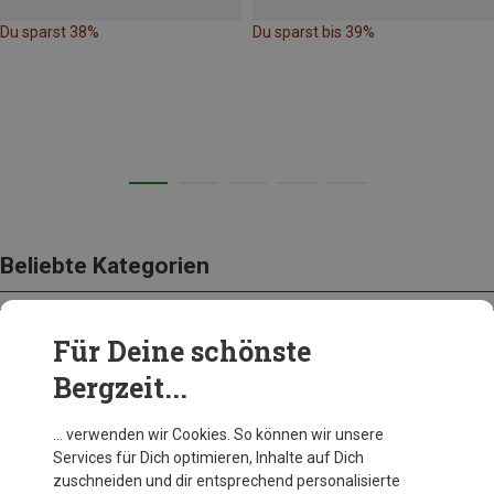
Du sparst 38%
Du sparst bis 39%
Beliebte Kategorien
Für Deine schönste
BEKLEIDUNG
Bergzeit...
… verwenden wir Cookies. So können wir unsere
Services für Dich optimieren, Inhalte auf Dich
zuschneiden und dir entsprechend personalisierte