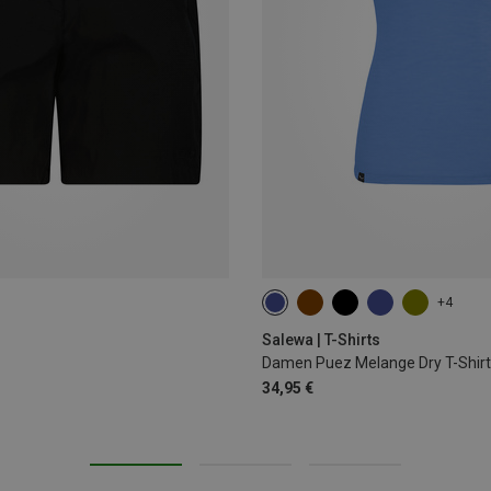
+4
XS
S
M
L
XL
Salewa | T-Shirts
Damen Puez Melange Dry T-Shirt
34,95 €