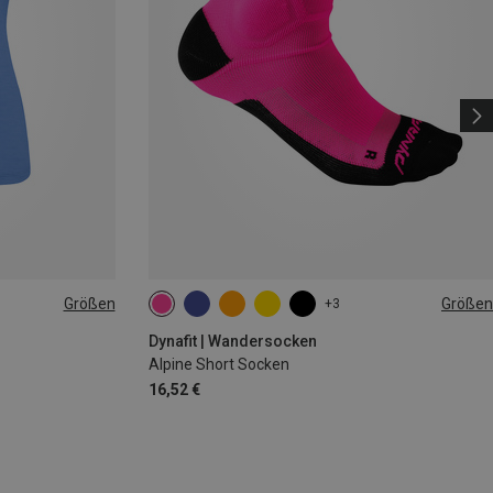
Größen
Größen
+3
35|36|37|38
39|40|41|42
43|44|45|46
Dynafit | Wandersocken
Alpine Short Socken
16,52 €