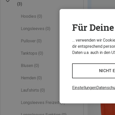
(3)
Hoodies
(0)
Für Deine 
Longsleeves
(0)
… verwenden wir Cookies
Pullover
(0)
dir entsprechend person
Daten u.a. auch in den 
Tanktops
(0)
Blusen
(0)
NICHT 
Hemden
(0)
Einstellungen
Datenschu
Laufshirts
(0)
Longsleeves Freizeit
(0)
Longsleeves Funktion
(0)