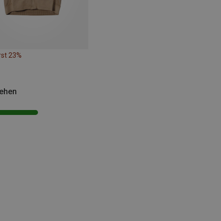
rst 23%
sehen