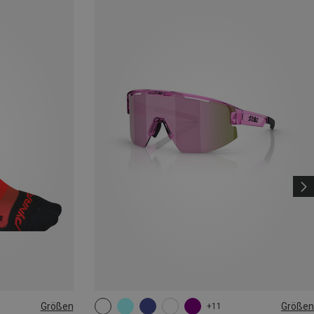
Größen
Größen
+11
ONE SIZE