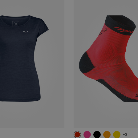
+3
39|40|41|42
43|44|45|46