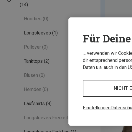
(14)
Hoodies
(0)
Longsleeves
(1)
Für Deine 
Pullover
(0)
… verwenden wir Cookies
dir entsprechend person
Tanktops
(2)
Daten u.a. auch in den 
Blusen
(0)
Neu
NICHT 
Hemden
(0)
Laufshirts
(8)
Einstellungen
Datenschu
Longsleeves Freizeit
(0)
Longsleeves Funktion
(1)