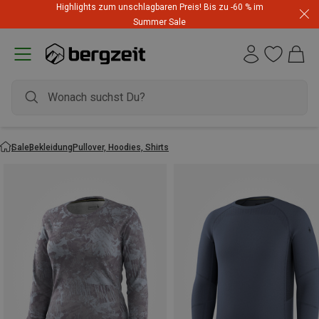
Highlights zum unschlagbaren Preis! Bis zu -60 % im
Summer Sale
Sale
Bekleidung
Pullover, Hoodies, Shirts