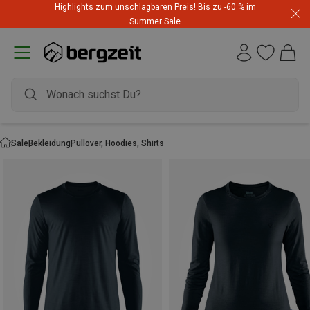
Highlights zum unschlagbaren Preis! Bis zu -60 % im
Summer Sale
Sale
Bekleidung
Pullover, Hoodies, Shirts