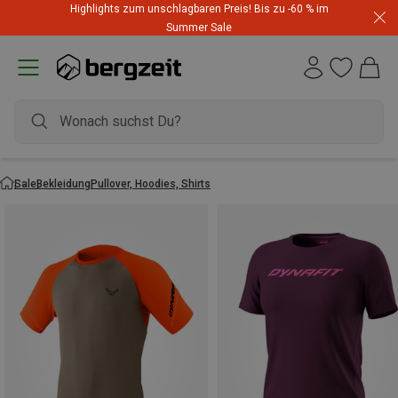
Highlights zum unschlagbaren Preis! Bis zu -60 % im
Summer Sale
Sale
Bekleidung
Pullover, Hoodies, Shirts